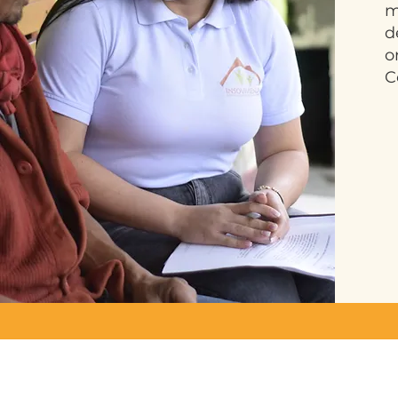
m
d
o
C