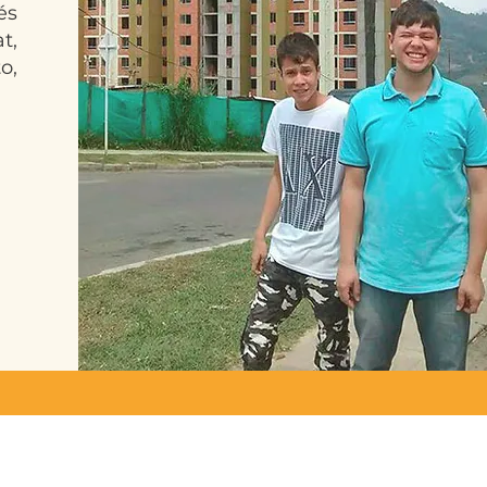
és
t,
o,