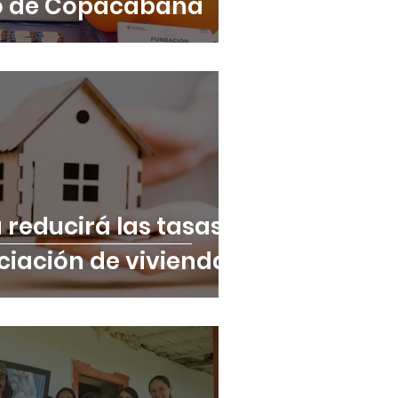
io de Copacabana
reducirá las tasas
ciación de vivienda.