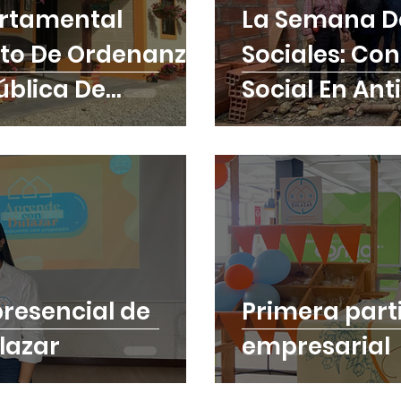
rtamental
La Semana D
to De Ordenanza
Sociales: Co
ública De
Social En Ant
ioquia
presencial de
Primera parti
e con Dulazar
empresarial