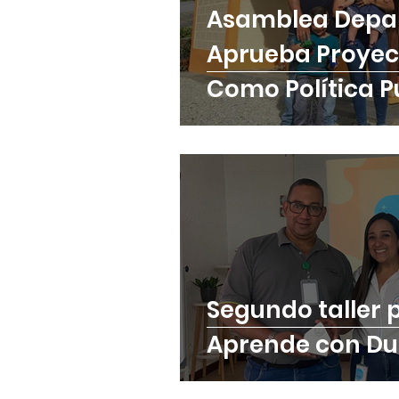
Asamblea Depa
Aprueba Proyec
Como Política P
Vivienda En Ant
Segundo taller 
Aprend