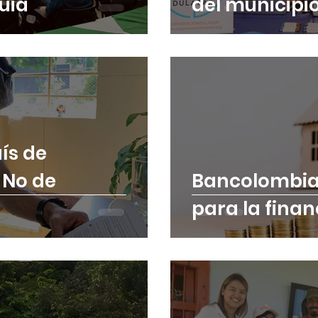
uia
del municip
ís de
 No de
Bancolombia 
para la finan