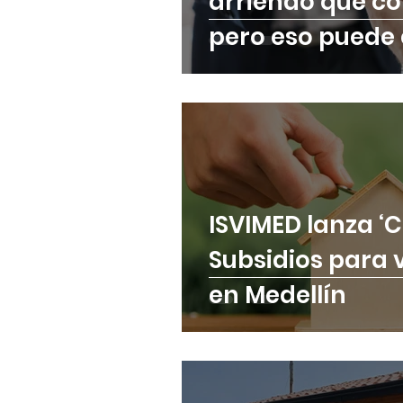
arriendo que c
pero eso puede
empezando por 
ISVIMED lanza ‘
Subsidios para v
en Medellín