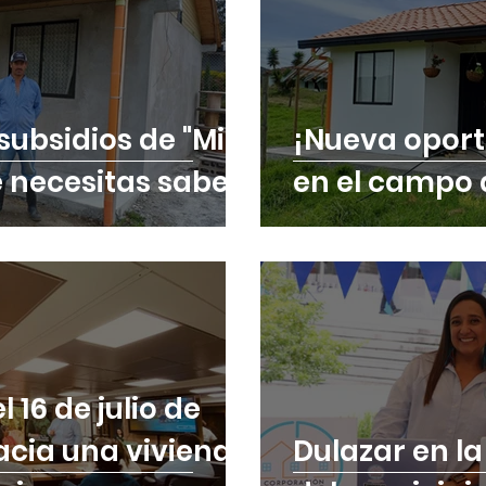
subsidios de "Mi
¡Nueva oport
e necesitas saber
en el campo 
 16 de julio de
acia una vivienda
Dulazar en la