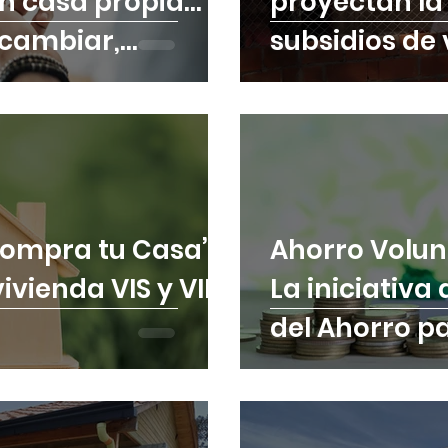
on casa propia…
proyectan la
 cambiar,
subsidios de 
ti.
Compra tu Casa’:
Ahorro Volun
ivienda VIS y VIP
La iniciativa
del Ahorro pa
vivienda