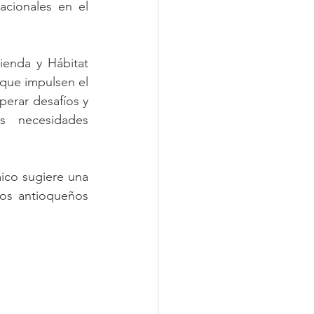
cionales en el 
enda y Hábitat 
servirá como un espacio estratégico para generar nuevas ideas y estrategias que impulsen el 
erar desafíos y 
s necesidades 
ico sugiere una 
os antioqueños 